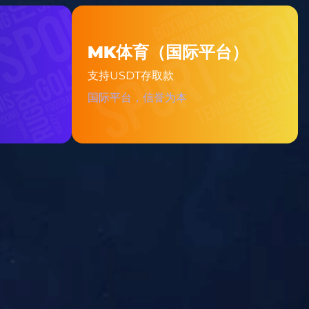
导航
解读博鱼.体育官网
体育热点
体育明星