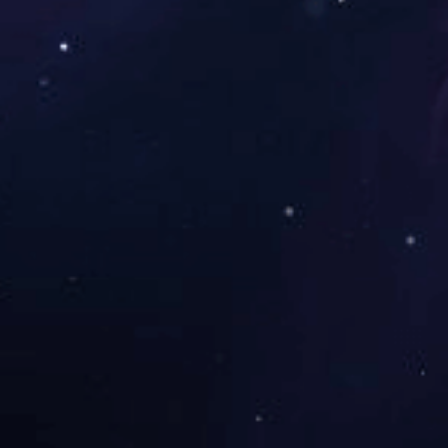
用，使得本场赛事既充满悬念，又蕴含着
广阔的平台去探索和实践.
因此，无论是在观看直播还是参与投注，
基础上深入研究，每位彩民都能找到适合
通过科学合理的方法，让我们的每一次投
备！
上一篇
魔术师与詹姆斯的传奇对决：篮球历史上
下一篇
长崎航海与岐埠的历史交汇与文化碰撞探