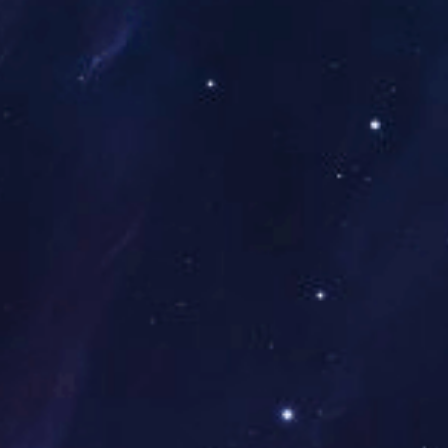
队配合和个人能力。相比之下，突尼斯虽然也有一
能会影响他们在关键时刻发挥出最佳水平。
显著。在世界杯预选赛和友谊赛中，英格兰展现出
而突尼斯虽然在非洲杯等赛事中逐渐崭露头角，但
避免被对手抓住机会。