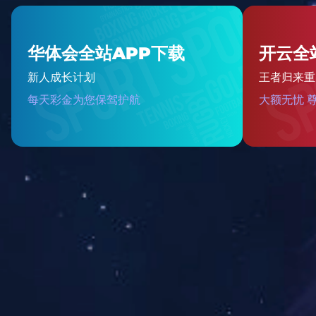
突尼斯与英格兰比赛赔率分析
2025-08-14 18:14:16
本文将围绕突尼斯与英格兰的比赛赔率分
交锋记录和近期状态入手，分析各自的优
后的因素；第三，结合球队阵容及战术特
以上分析，给出合理的投注建议。通过全
后的信息，从而做出更明智的投注决策。
1、历史交锋记录与状态
在讨论突尼斯与英格兰的比赛之前，有必
交手，其中英格兰在对阵突尼斯时通常占
上更具自信，而突尼斯则需面对巨大的压
近期状态也是影响比赛结果的重要因素。