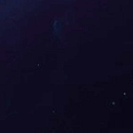
足球明星华丽耍帅瞬间展现球
场魅力与风采的精彩描写
2025-12-21 00:36:06
限量版足球明星专属跑鞋揭晓
运动时尚新风潮
2025-12-20 08:54:16
足球明星背后的故事与奋斗历
程揭秘，展现他们不为人知的
真实一面
2025-12-19 16:25:34
足球明星举起球衣的瞬间背后
隐藏着怎样的故事与情感揭秘
2025-12-16 13:50:12