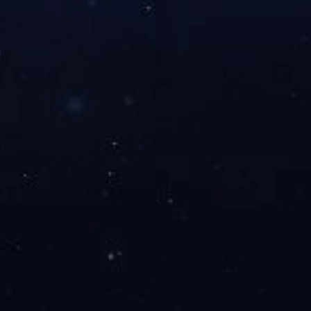
网站地图
首页
– XML
鱼.体育官网
热点
明星
服务
鱼.boyu体育
Copyright ©
博鱼官网
.