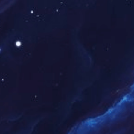
通过观察赔率变化，可以了解博彩公司对两队实力
格兰作为热门球队，其胜率往往较高，而突尼斯则
据和资讯不断更新，赔率也随之波动。
情况、战术安排以及外部环境等。如果英格兰核心
能会下调其胜赔，从而吸引更多资金流向突尼斯一
切关注相关信息，以把握最佳下注时机。
，也可以发现一些潜在的信息。例如，如果某家公
该公司对某一结果持保留态度。因此，在进行投注
全面而客观的判断。
决定胜负的一大关键因素。就目前而言，英格兰拥
他们不仅具备进攻能力，还有丰富的大赛经验。而
度和实力仍无法与英格兰匹敌，这为他们带来了挑
打法。英格兰倾向于快速进攻，并善于利用边路传
对稳固，这使得他们能够有效地抵御对方反击。而
合来创造机会，但面对身体素质更强大的对手时，