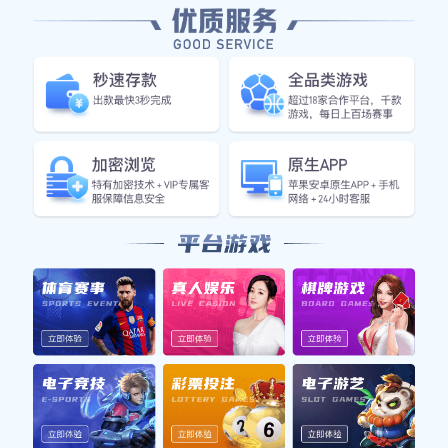
努力追赶。在第一节结束时，双方比分交替领先，
让观众感受到紧张刺激。
随着比赛进程推进，库里的表现愈发抢眼。他不仅
在外线命中多个三分球，还多次利用个人突破制造
得分机会。在第二节，他的一记超远三分如同一记
重磅炸弹，将全场气氛推向高潮，也让球队在比分
上逐渐逼近。
到了比赛最后时刻，双方仍然维持着胶着状态。关
键时刻，库里再次站了出来，通过精准的投篮和巧