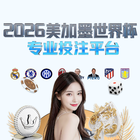
泉州市拾叙峡谷115号
+13639327566
ujyjb@gmail.com
工作时间: 上午9点 - 下午6点
体育明星
首页
-
体育明星