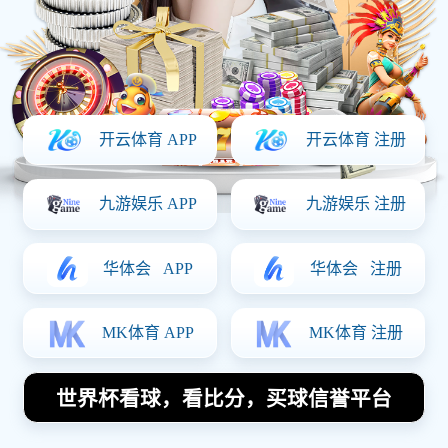
重庆排球队实力强劲荣登全国排球实
力排行榜第四名
2025-10-10 16:35:21
重庆排球队在全国排球实力排行榜中荣登第四名，
标志着这支队伍在国内排球界的崛起与强大。通过
对队伍的历史、训练体系、赛事表现以及未来展望
四个方面的深入分析，我们能够更全面地理解重庆
排球队所取得的这一辉煌成就。回顾其发展历程，
可以看到团队精神、优秀的个人技术和科学的训练
方法共同造就了今日之成功。这不仅是一次单纯的
排名，更是对整个重庆排球运动发展的认可，也为
今后更多年轻运动员树立了榜样。
1、重庆排球队的发展历程
重庆排球队作为中国西南地区的重要代表，其发展
历程可以追溯到上世纪八十年代。从最初的小规模
队伍，到如今具备一定影响力的职业化团队，经历