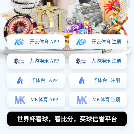
广州篮球队的全面转型与创新发展探
讨及未来展望
2025-10-16 09:26:58
本文将探讨广州篮球队的全面转型与创新发展，分
析其在竞技、商业、文化和社会责任等方面的具体
举措及未来展望。随着中国篮球事业的发展，广州
篮球队正在经历一场深刻的变革。通过对人才培养
机制的优化、市场营销策略的创新以及社区参与活
动的增强，广州篮球队力求在激烈的竞争中脱颖而
出。此外，球队还积极探索数字化转型，通过新媒
体和科技手段提升球迷体验。本文将从这四个方面
进行详细阐述，以期为广州篮球队未来的发展提供
有价值的参考。
1、竞技层面的转型
在竞技层面上，广州篮球队致力于提升整体实力，
通过引进高水平外援和年轻本土球员来强化球队阵