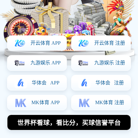
重庆乒乓球队耐力表现数据分析揭示
运动员训练与比赛的关键因素
2025-12-01 05:08:09
本文旨在通过对重庆乒乓球队耐力表现数据的深入
分析，揭示运动员在训练和比赛中表现出的关键因
素。首先，我们将探讨运动员的生理指标，包括心
率、乳酸水平等，如何影响他们的耐力表现。其
次，我们将分析不同训练方法对耐力的提升效果，
以及如何因材施教，以提高整体队伍的竞技水平。
第三部分将重点关注心理因素，如运动员的自信心
和抗压能力，对比赛状态及耐力表现的重要性。最
后，我们会结合实际比赛数据，总结出适合重庆乒
乓球队的持续改进策略。这些内容不仅为队伍提供
了科学依据，还为未来训练计划的制定提供了参
考。
1、运动员生理指标分析