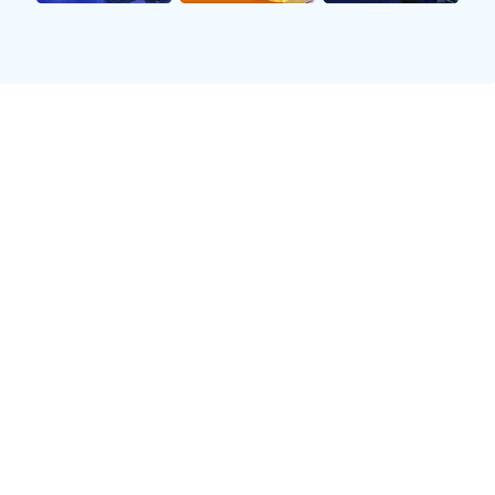
此外，还应考虑到个体差异，不同运动员之间在生
理反应上的差异可能会影响到他们对同一训练方案
的适应能力。因此，在具体实施过程中，需要根据
每位运动员的生理反馈进行动态调整，以寻找最优
训练方案。
2、不同训练方法效果比较
针对提高乒乓球选手耐力，有多种不同类型的训练
方法可供选择。其中，有氧训练与无氧间歇性训练
是两种被广泛采用的方法。有氧训练可以有效提升
心肺功能，而无氧间歇性训练则更侧重于短时间内
爆发性的力量输出，对提高比赛中的瞬时反应能力
尤为重要。
通过对比这两种方法所带来的效果，我们发现有氧
训练对于长时间维持稳定状态有积极作用，但对于
需要快速转换节奏和反应速度的项目而言，仅靠有