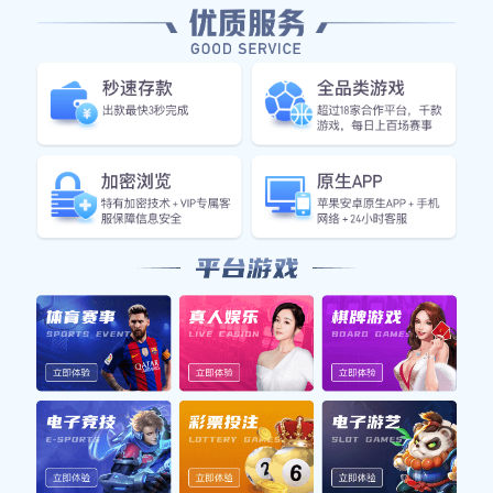
生理指标是评估运动员耐力表现的重要基础。在重
庆乒乓球队中，通过定期监测运动员的心率变化，
可以发现其与训练强度之间存在直接关系。一般来
说，心率越高，说明身体承受的负荷越大，而在较
高强度下进行训练能够有效提升运动员的最大摄氧
量，从而增强其耐力。
除了心率外，乳酸水平也是评价运动员耐力的重要
指标。当运动强度达到一定程度时，乳酸开始在肌
肉中积累，如果不能及时清除，就会导致疲劳。因
此，通过控制训练中的乳酸生成，可以帮助教练制
定合理的训练计划，使运动员在比赛中保持最佳状
态。