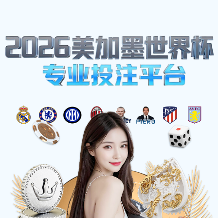
泉州市拾叙峡谷115号
+13639327566
ujyjb@gmail.com
工作时间: 上午9点 - 下午6点
体育明星
首页
-
体育明星