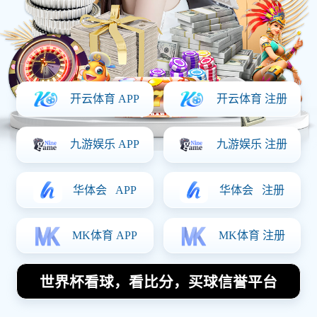
2013年尼克斯与公牛激战回顾：经典
对决与精彩瞬间解析
2025-07-05 20:35:22
2013年，NBA赛季中，纽约尼克斯与芝加哥公牛之
间的对决成为篮球迷心中的经典。两队在那一年的
多场较量中，不仅展现了高超的技艺，更是充满了
激烈的竞争和精彩瞬间。本文将从四个方面详细回
顾这场经典对决，包括战术分析、球员表现、关键
时刻以及比赛影响等。通过这些角度，我们将深入
探讨这场激战背后的故事，以及它在当时NBA格局
中的重要性。
1、战术分析与球队风格
尼克斯和公牛在2013年的对决中，各自展现出独特
的战术风格。公牛以防守见长，主教练汤姆·西博杜
强调团队协作和严密防守，使得球队在面对强敌时
能够保持竞争力。而尼克斯则以进攻为主，以其快