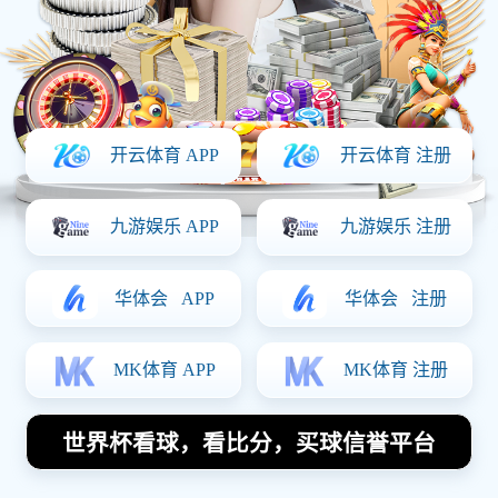
戴维斯杯精彩对决日本迎战意大利争
夺晋级荣耀之战
2025-07-28 17:55:28
在全球瞩目的戴维斯杯比赛中，日本与意大利的对
决无疑成为了焦点。两队不仅在实力上相当接近，
而且各自拥有众多优秀选手，比赛充满悬念与激
情。本文将从四个方面详细探讨这一精彩对决，包
括日本队的阵容分析、意大利队的战术策略、赛事
的历史背景以及这场比赛对于双方面临的挑战与机
遇。通过这些角度，可以更深入地理解这场争夺晋
级荣耀之战的重要性及其可能带来的影响。
1、日本队阵容分析
日本队在此次戴维斯杯中派出了实力强劲的选手，
其中包括世界排名前列的球员。他们以团队配合默
契和顽强拼搏著称，尤其是在主场作战时更能展现
出强大的气势。日本队的单打能力非常突出，尤其