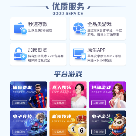
锋中，比尔巴鄂竞技虽然在名气上占据优势，但面
对埃瓦尔时却屡屡遭遇困难。这种情况下，两队相
互间的心理博弈显得尤为重要。尤其是在主客场之
分上，比尔巴鄂竞技在主场作战时，虽然拥有更强
大的支持，但也承受着更大的压力。
从具体的数据来看，在最近几次交锋中，两队各有
胜负，这使得双方在心理上都没有绝对优势。同
时，埃瓦尔在客场表现出色，经常能够给比尔巴鄂
竞技制造麻烦。因此，这种历史上的微妙平衡为即
将到来的比赛增添了一层复杂性。