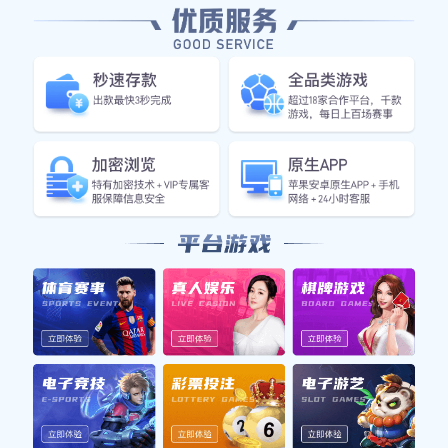
赛经验，这使得他们在面对任何强敌时都能保持冷
静。球队成员之间默契配合，使得每一次进攻和防
守都显得游刃有余。此外，广东队还具备良好的体
能储备，在整场比赛中能够保持高强度的竞争状
态。
其次，广东队在本赛季引入了一些优秀的新援，这
极大地提升了球队的综合实力。这些新加入的球员
不仅技术水平突出，还具有较强的适应能力，他们
迅速融入到球队之中，使得整个团队更加完整。同
时，新援们也为老将们提供了更多支持，使得战术
执行更加灵活多变。