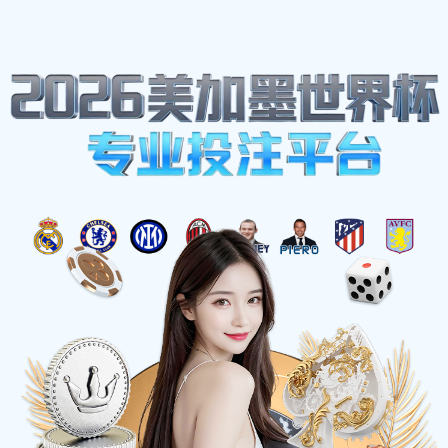
泉州市拾叙峡谷115号
+13639327566
ujyjb@gmail.com
工作时间: 上午9点 - 下午6点
体育热点
首页
-
体育热点