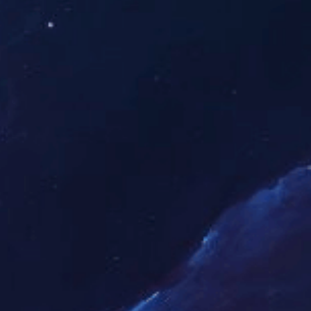
集团服务
联络博鱼.boyu体育
热门新闻
足球明星姓苏的球员是谁他在
赛场上的精彩瞬间图片展示
2026-01-09 22:17:42
足球巨星的下一代：明星孩子
们的成长与梦想之路
2026-01-04 18:02:13
足球明星与爱犬亲密互动视频
集锦温暖你的心灵
2025-12-25 05:08:49