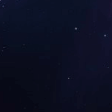
越，杭州排球队必将在中国乃至国际舞台
上一篇
南京乒乓球队意识争议引发热议球员表现
下一篇
杭州乒乓球队意识排名创新高展现团队实
导航
博鱼.体育 (中国) 官方网站-BOYU
公司
SPORTS✅🏆『jkwhyjh.com』🏆
解读博