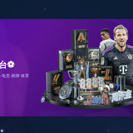
ujyjb@gmail.com
公司首页
解读博鱼.体育官网
体育热点
体
体育热点
首页
-
体育热点