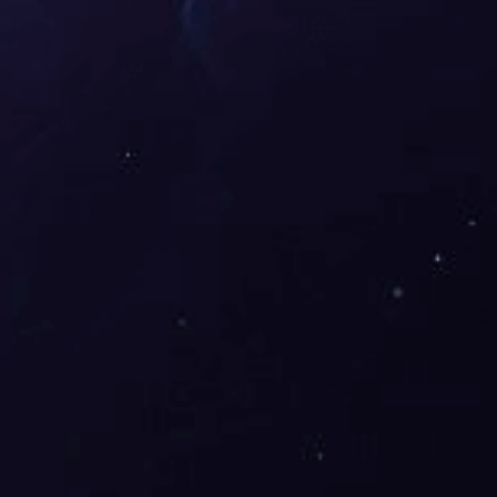
足球明星华丽耍帅瞬间展现球
场魅力与风采的精彩描写
2025-12-21 00:36:06
限量版足球明星专属跑鞋揭晓
运动时尚新风潮
2025-12-20 08:54:16
足球明星背后的故事与奋斗历
程揭秘，展现他们不为人知的
真实一面
2025-12-19 16:25:34
足球明星举起球衣的瞬间背后
隐藏着怎样的故事与情感揭秘
2025-12-16 13:50:12