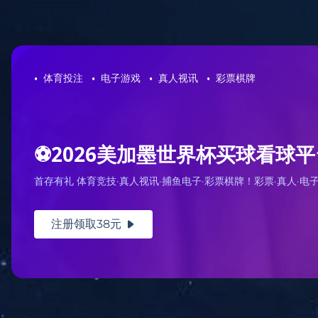
泉州市拾叙峡谷115号
+13639327566