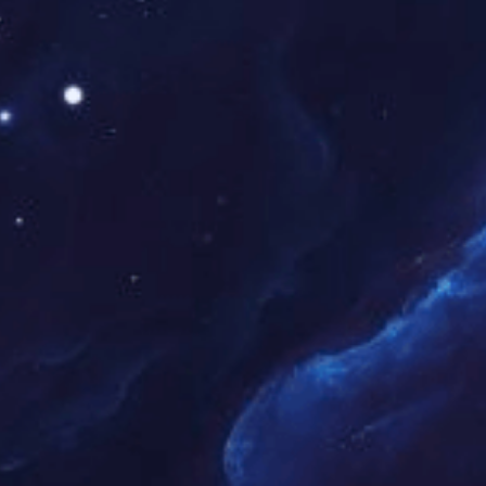
还强调身体素质与心理辅导，从而确保每位球员都
是决定杭州排球队成功的重要因素。随着排名上
们各自拥有不同特色，为球队注入了新的活力。
猛的扣球和精准的位置选择而备受关注。他们不仅
找到最合适的位置进行得分，大大提升了全队进攻
和敏锐判断成为后防线上的定海神针。他们懂得如
又能快速反击，将压力化为动力，为全队赢得更多
要指标之一，而杭州排球队在这一点上也展现出了
灵活调整阵容与策略，有效增强了比赛胜算。
会针对性制定相应战术。例如，对抗强攻型对手
会。而面对防守严密且组织良好的对手，则会加强
。