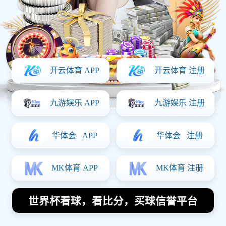
足球明星巴蒂名字背后的故事与传奇
成就解析
2025-10-15 18:17:40
足球明星巴蒂，这个名字在全球范围内都具有极高
的知名度。他不仅是阿根廷足球的代表性人物，更
是一位在国际足坛上留下深刻印记的传奇球员。本
文将从四个方面对巴蒂名字背后的故事与他的传奇
成就进行深入解析：首先，探讨他的成长历程和早
期影响；其次，分析他在俱乐部生涯中的辉煌表
现；再次，回顾他在国家队的杰出贡献；最后，总
结他退役后的影响力和持续价值。通过这些方面的
剖析，我们可以全面理解巴蒂这一名字所承载的历
史与荣耀。
1、成长历程与早期影响
巴蒂出生于阿根廷的一座小城镇，从小便对足球展
现出了浓厚的兴趣。他的父亲是一名业余球员，对