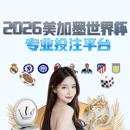
泉州市拾叙峡谷115号
+13639327566
ujyjb@gmail.com
工作时间: 上午9点 - 下午6点
体育热点
首页
-
体育热点