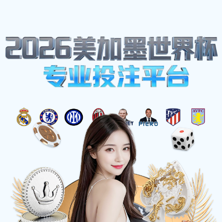
泉州市拾叙峡谷115号
+13639327566
ujyjb@gmail.com
工作时间: 上午9点 - 下午6点
体育热点
首页
-
体育热点