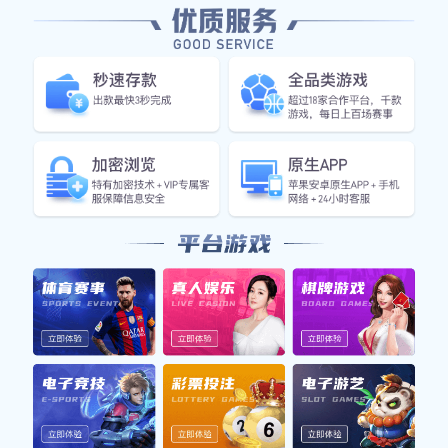
员，在2021年获得了美洲杯冠军，这也是他职业生
涯中首次以国家队身份赢得重大国际赛事的冠军。
他在决赛中的精彩进球和助攻，不仅帮助球队实现
了历史性的突破，也让他个人的成就更加光彩夺
目。
另一位不可忽视的巨星是克里斯蒂亚诺·罗纳尔多，
他在2016年带领葡萄牙夺得欧洲杯，成为葡萄牙历
史上首位获得此项荣誉的球队。他在比赛中的关键
进球和领导能力，展现出了他作为顶级球员应有的
风范。尤其是在半决赛对阵威尔士时，他独自打入
制胜一球，直接推动球队进入决赛。