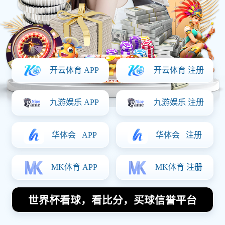
巴西足球明星全球排名揭晓谁将成为
新一代球王的领军人物
2025-11-11 07:59:04
随着全球足球的关注度不断上升，巴西作为足球强
国，其明星球员的表现备受瞩目。近期公布的巴西
足球明星全球排名，引发了热烈讨论。在这份排名
中，不仅有众多知名球员，也涌现出了一批新生代
的优秀人才，他们被认为是未来的潜力股和新一代
球王的领军人物。本文将从四个方面，对这一话题
进行深入探讨，包括现役明星球员表现分析、新生
代球员崭露头角、综合影响力及未来展望等，希望
为读者呈现一个全面而细致的视角。
1、现役明星球员表现分析
在当前巴西足球界，许多优秀球员依然活跃在国际
赛场上，他们以卓越的表现赢得了广泛赞誉。比如
内马尔，他不仅是巴西国家队的重要核心，也是世